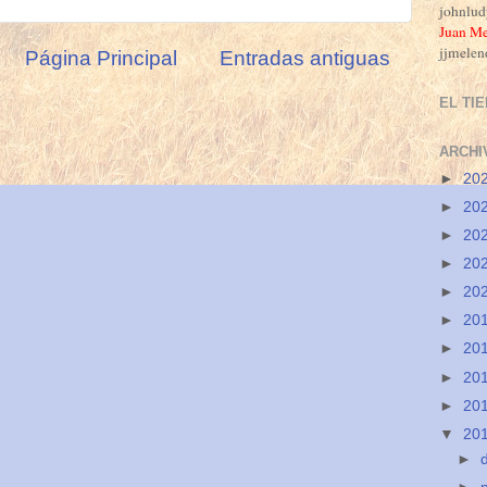
johnlu
J
uan Me
jjmele
Página Principal
Entradas antiguas
EL TI
ARCHI
►
20
►
20
►
20
►
20
►
20
►
20
►
20
►
20
►
20
▼
20
►