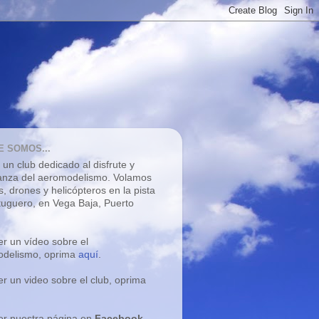
E SOMOS...
un club dedicado al disfrute y
nza del aeromodelismo. V
olamos
s, drones y helicópteros
en la pista
tuguero, en Vega Baja, Puerto
er un vídeo sobre el
delismo, oprima
aquí
.
er un video sobre el club, oprima
er nuestra página en
Facebook
,