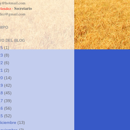
dy@hotmail.com
Secretario
lendez -
ndez@gmail.com
EMPO
VO DEL BLOG
25
(1)
23
(8)
22
(6)
21
(2)
20
(14)
19
(42)
18
(45)
17
(39)
16
(56)
15
(52)
diciembre
(13)