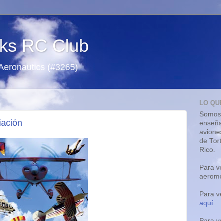
ks RC Club
 Aeronautics (#3265)
LO QU
Somos 
iación
enseña
avione
de Tor
Rico.
Para v
aeromo
Para v
aquí
.
Para v