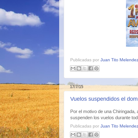
Publicadas por
Juan Tito Melende
17/7/15
Vuelos suspendidos el domi
Por el motivo de una Chiringada, 
suspenden los vuelos durante todo
Publicadas por
Juan Tito Melende