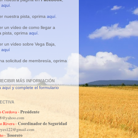
a
aquí
.
er nuestra pista, oprima
aquí
.
er un vídeo de como llegar a
a pista, oprima
aquí
.
er un vídeo sobre Vega Baja,
a
aquí
na solicitud de membresía, oprima
RECIBIR MÁS INFORMACIÓN
 aquí y complete el formulario
RECTIVA
Presidente
o Cordova -
o88@yahoo.com
Coordinador de Seguridad
o Rivera -
reyes122@gmail.com
Tesorero
to -