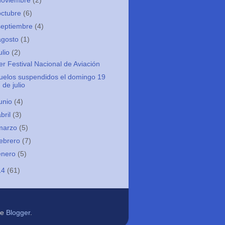
noviembre
(2)
octubre
(6)
septiembre
(4)
agosto
(1)
ulio
(2)
er Festival Nacional de Aviación
uelos suspendidos el domingo 19
de julio
junio
(4)
abril
(3)
marzo
(5)
febrero
(7)
enero
(5)
14
(61)
de
Blogger
.