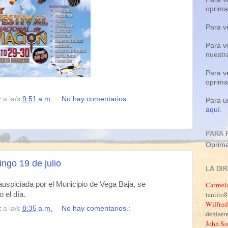
oprim
Para v
Para v
nuestr
Para v
oprim
z
a la/s
9:51 a.m.
No hay comentarios.:
Para u
aquí
.
PARA 
Oprima
ngo 19 de julio
LA DI
Carmel
auspiciada por el Municipio de Vega Baja, se
tantit
 el día.
Wilfred
z
a la/s
8:35 a.m.
No hay comentarios.:
denise
John So