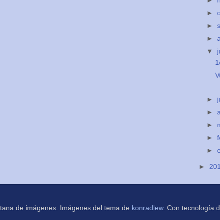
►
►
►
►
▼
j
1
V
►
►
►
►
►
►
20
tana de imágenes. Imágenes del tema de
konradlew
. Con tecnología 