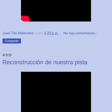
Juan Tito Melendez
a la/s
3:23 p.m.
No hay comentarios.:
Compartir
4/3/18
Reconstrucción de nuestra pista