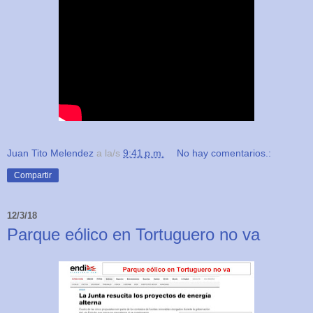
Juan Tito Melendez
a la/s
9:41 p.m.
No hay comentarios.:
Compartir
12/3/18
Parque eólico en Tortuguero no va