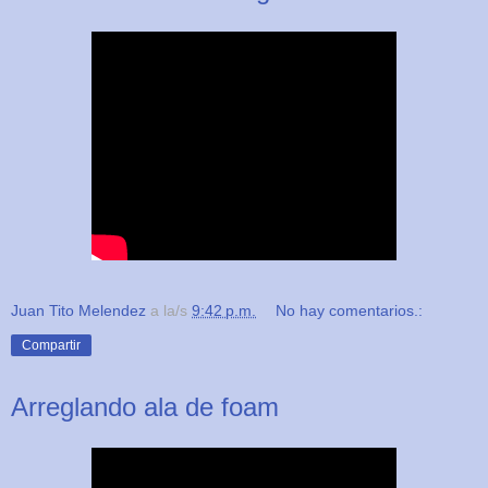
Juan Tito Melendez
a la/s
9:42 p.m.
No hay comentarios.:
Compartir
Arreglando ala de foam