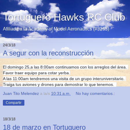
Tortuguero Hawks RC Club
Afiliada a la Academy of Model Aeronautics (#3265)
24/3/18
A segur con la reconstrucción
El domingo 25,a las 8:00am continuamos con los arreglos del área. 
Favor traer equipo para cotar yerba.
A las 11:00am tendremos una visita de un grupo interuniversitario. 
Traiga tus aviones y drones para demostrar lo que tenemos.  
Juan Tito Melendez
a la/s
10:31 a.m.
No hay comentarios.:
Compartir
18/3/18
18 de marzo en Tortuguero