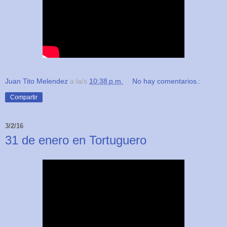
Juan Tito Melendez
a la/s
10:38 p.m.
No hay comentarios.:
Compartir
3/2/16
31 de enero en Tortuguero