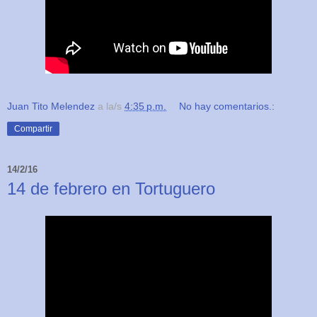
Juan Tito Melendez
a la/s
4:35 p.m.
No hay comentarios.:
Compartir
14/2/16
14 de febrero en Tortuguero