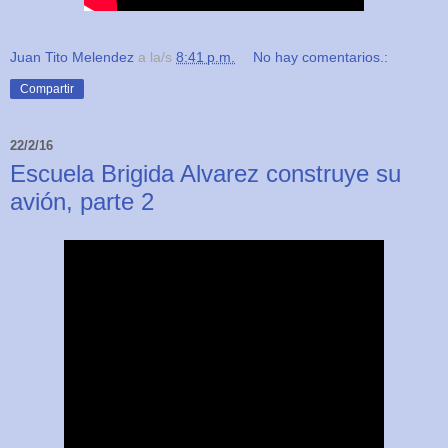
Juan Tito Melendez
a la/s
8:41 p.m.
No hay comentarios.:
Compartir
22/2/16
Escuela Brigida Alvarez construye su
avión, parte 2