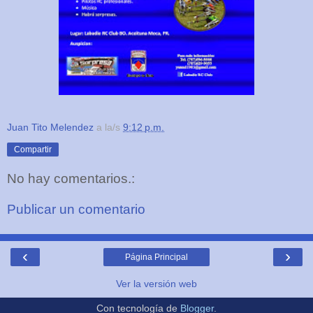
Juan Tito Melendez
a la/s
9:12 p.m.
Compartir
No hay comentarios.:
Publicar un comentario
‹
›
Página Principal
Ver la versión web
Con tecnología de
Blogger
.