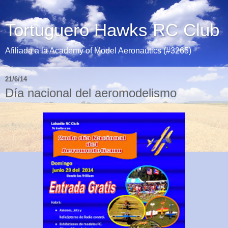
Tortuguero Hawks RC Club
Afiliada a la Academy of Model Aeronautics (#3265)
21/6/14
Día nacional del aeromodelismo