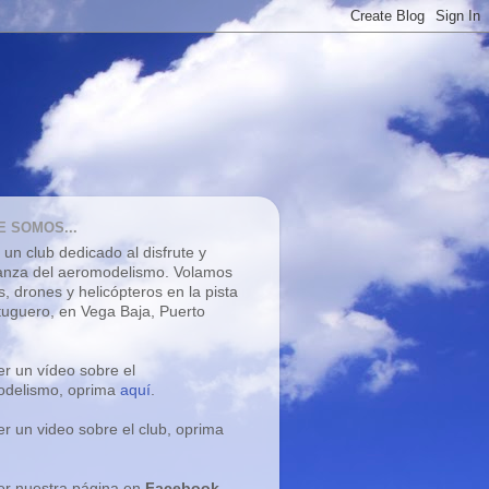
E SOMOS...
un club dedicado al disfrute y
nza del aeromodelismo. V
olamos
s, drones y helicópteros
en la pista
tuguero, en Vega Baja, Puerto
er un vídeo sobre el
delismo, oprima
aquí
.
er un video sobre el club, oprima
er nuestra página en
Facebook
,