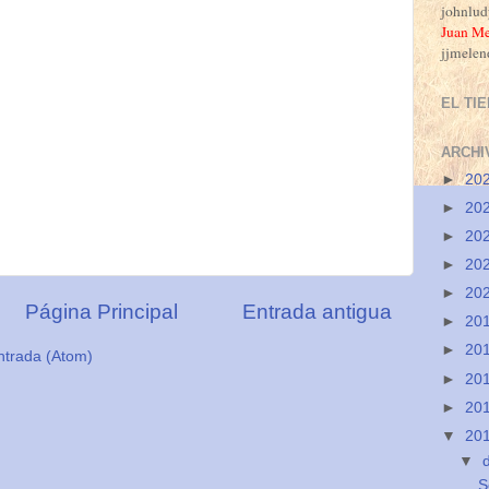
johnlu
J
uan Me
jjmele
EL TI
ARCHI
►
20
►
20
►
20
►
20
►
20
Página Principal
Entrada antigua
►
20
►
20
ntrada (Atom)
►
20
►
20
▼
20
▼
S