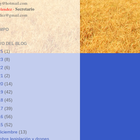
dy@hotmail.com
Secretario
lendez -
ndez@gmail.com
EMPO
VO DEL BLOG
25
(1)
23
(8)
22
(6)
21
(2)
20
(14)
19
(42)
18
(45)
17
(39)
16
(56)
15
(52)
diciembre
(13)
obre legislación y drones