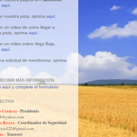
a
aquí
.
er nuestra pista, oprima
aquí
.
er un vídeo de como llegar a
a pista, oprima
aquí
.
er un vídeo sobre Vega Baja,
a
aquí
na solicitud de membresía, oprima
RECIBIR MÁS INFORMACIÓN
 aquí y complete el formulario
RECTIVA
Presidente
o Cordova -
o88@yahoo.com
Coordinador de Seguridad
o Rivera -
reyes122@gmail.com
Tesorero
to -