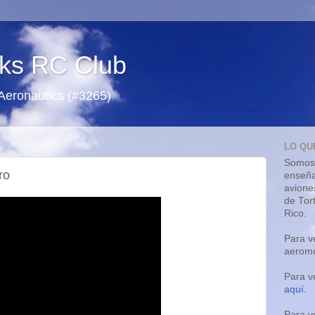
ks RC Club
 Aeronautics (#3265)
LO QU
Somos 
ro
enseña
avione
de Tor
Rico.
Para v
aeromo
Para v
aquí
.
Para v