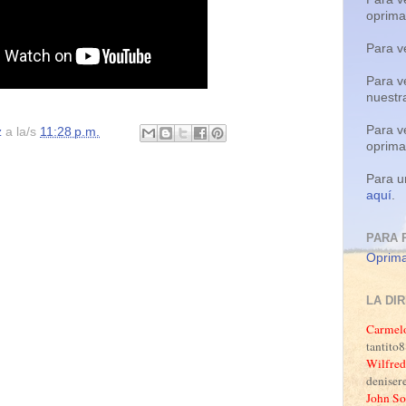
oprim
Para v
Para v
nuestr
Para v
z
a la/s
11:28 p.m.
oprim
Para u
aquí
.
PARA 
Oprima
LA DI
Carmel
tantit
Wilfred
denise
John So