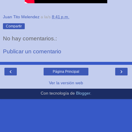
Juan Tito Melendez
a la/s
8:41 p.m.
Compartir
No hay comentarios.:
Publicar un comentario
‹
›
Página Principal
Ver la versión web
Con tecnología de
Blogger
.