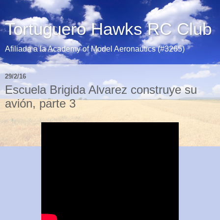
Tortuguero Hawks RC Club
Afiliada a la Academy of Model Aeronautics (#3265)
29/2/16
Escuela Brigida Alvarez construye su
avión, parte 3