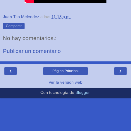
Juan Tito Melendez
a la/s
11:13 p.m.
Compartir
No hay comentarios.:
Publicar un comentario
‹
›
Página Principal
Ver la versión web
Con tecnología de
Blogger
.