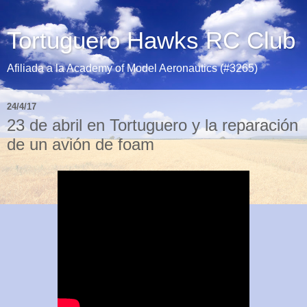
Tortuguero Hawks RC Club
Afiliada a la Academy of Model Aeronautics (#3265)
24/4/17
23 de abril en Tortuguero y la reparación
de un avión de foam