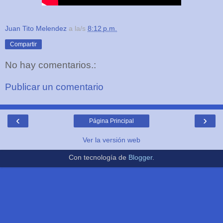
Juan Tito Melendez
a la/s
8:12 p.m.
Compartir
No hay comentarios.:
Publicar un comentario
‹
›
Página Principal
Ver la versión web
Con tecnología de
Blogger
.