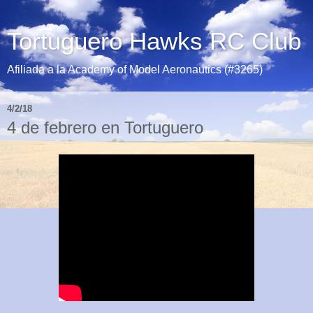
Tortuguero Hawks RC Club
Afiliada a la Academy of Model Aeronautics (#3265)
4/2/18
4 de febrero en Tortuguero