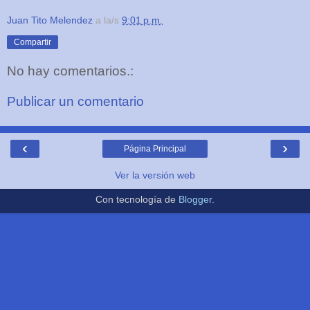
Juan Tito Melendez
a la/s
9:01 p.m.
Compartir
No hay comentarios.:
Publicar un comentario
‹
›
Página Principal
Ver la versión web
Con tecnología de
Blogger
.