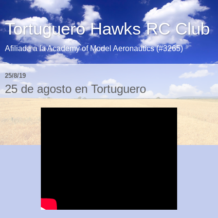
Tortuguero Hawks RC Club
Afiliada a la Academy of Model Aeronautics (#3265)
25/8/19
25 de agosto en Tortuguero