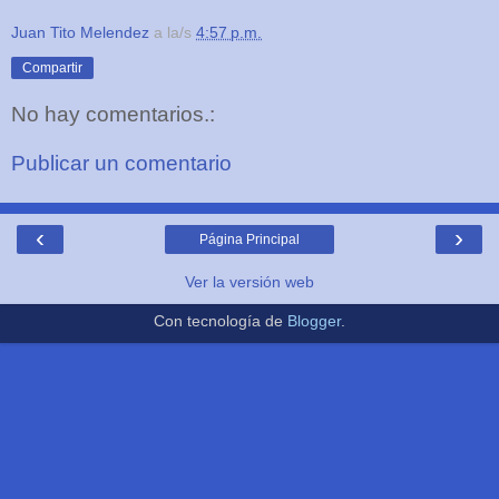
Juan Tito Melendez
a la/s
4:57 p.m.
Compartir
No hay comentarios.:
Publicar un comentario
‹
›
Página Principal
Ver la versión web
Con tecnología de
Blogger
.