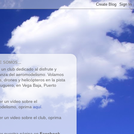
E SOMOS...
un club dedicado al disfrute y
nza del aeromodelismo. V
olamos
s, drones y helicópteros
en la pista
tuguero, en Vega Baja, Puerto
er un vídeo sobre el
delismo, oprima
aquí
.
er un video sobre el club, oprima
er nuestra página en
Facebook
,