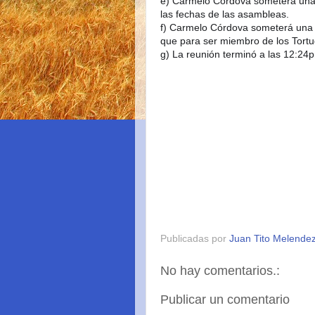
e
) Carmelo Córdova someterá una 
f) Carmelo Córdova someterá una p
g) La reunión terminó a las 12:24
Publicadas por
Juan Tito Melende
No hay comentarios.:
Publicar un comentario