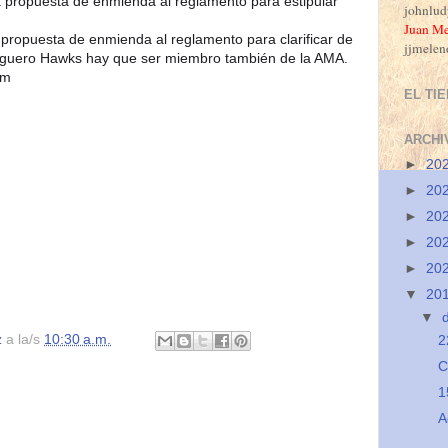
propuesta de enmienda al reglamento para estipular 
johnlu
J
uan Me
ropuesta de enmienda al reglamento para clarificar de 
jjmele
pm
EL TI
ARCHI
►
20
►
20
►
20
►
20
►
20
▼
20
▼
z
a la/s
10:30 a.m.
2
C
1
A