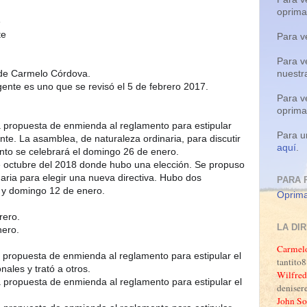
oprim
Para v
Para v
nuestr
Para v
oprim
propuesta de enmienda al reglamento para estipular 
Para u
ente. La asamblea, de naturaleza ordinaria, para discutir 
aquí
.
de octubre del 2018 donde hubo una elección. Se propuso 
ria para elegir una nueva directiva. Hubo dos 
PARA 
Oprima
LA DI
Carmel
ropuesta de enmienda al reglamento para estipular el 
tantit
Wilfred
ropuesta de enmienda al reglamento para estipular el 
denise


John So