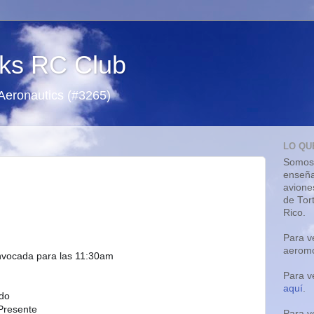
ks RC Club
 Aeronautics (#3265)
LO QU
Somos 
enseña
avione
de Tor
Rico.
Para v
aeromo
Para v
aquí
.
Para v