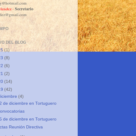
dy@hotmail.com
Secretario
lendez -
ndez@gmail.com
EMPO
VO DEL BLOG
25
(1)
23
(8)
22
(6)
21
(2)
20
(14)
19
(42)
diciembre
(4)
2 de diciembre en Tortuguero
onvocatorias
5 de diciembre en Tortuguero
ctas Reunión Directiva