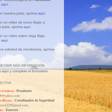
a
aquí
.
er nuestra pista, oprima
aquí
.
er un vídeo de como llegar a
a pista, oprima
aquí
.
er un vídeo sobre Vega Baja,
a
aquí
na solicitud de membresía, oprima
RECIBIR MÁS INFORMACIÓN
 aquí y complete el formulario
RECTIVA
Presidente
o Cordova -
o88@yahoo.com
Coordinador de Seguridad
o Rivera -
reyes122@gmail.com
Tesorero
to -