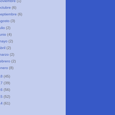
noviembre
(1)
octubre
(6)
septiembre
(6)
agosto
(3)
ulio
(2)
junio
(4)
mayo
(2)
abril
(2)
marzo
(2)
febrero
(2)
enero
(8)
18
(45)
17
(39)
16
(56)
15
(52)
14
(61)