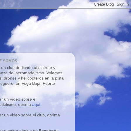
E SOMOS...
un club dedicado al disfrute y
nza del aeromodelismo. V
olamos
s, drones y helicópteros
en la pista
tuguero, en Vega Baja, Puerto
er un vídeo sobre el
delismo, oprima
aquí
.
er un video sobre el club, oprima
er nuestra página en
Facebook
,