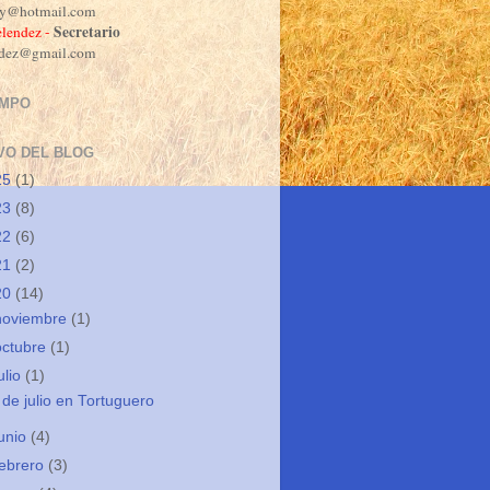
dy@hotmail.com
Secretario
lendez -
ndez@gmail.com
EMPO
VO DEL BLOG
25
(1)
23
(8)
22
(6)
21
(2)
20
(14)
noviembre
(1)
octubre
(1)
ulio
(1)
 de julio en Tortuguero
junio
(4)
febrero
(3)