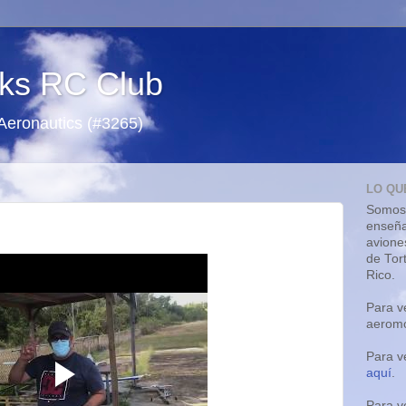
ks RC Club
 Aeronautics (#3265)
LO QU
Somos 
enseña
avione
de Tor
Rico.
Para v
aeromo
Para v
aquí
.
Para v