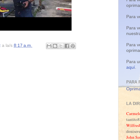
oprim
Para v
Para v
nuestr
Para v
z
a la/s
8:17 a.m.
oprim
Para u
aquí
.
PARA 
Oprima
LA DI
Carmel
tantit
Wilfred
denise
John So