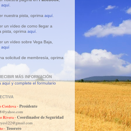
a
aquí
.
er nuestra pista, oprima
aquí
.
er un vídeo de como llegar a
a pista, oprima
aquí
.
er un vídeo sobre Vega Baja,
a
aquí
na solicitud de membresía, oprima
RECIBIR MÁS INFORMACIÓN
 aquí y complete el formulario
RECTIVA
Presidente
o Cordova -
o88@yahoo.com
Coordinador de Seguridad
o Rivera -
reyes122@gmail.com
Tesorero
to -