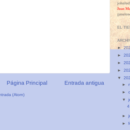
johnlu
J
uan Me
jjmele
EL TI
ARCHI
►
20
►
20
►
20
►
20
▼
20
Página Principal
Entrada antigua
►
►
ntrada (Atom)
▼
j
4
►
►