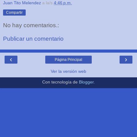
Juan Tito Melendez
a la/s
4:46 p.m.
Compartir
No hay comentarios.:
Publicar un comentario
‹
›
Página Principal
Ver la versión web
Con tecnología de
Blogger
.