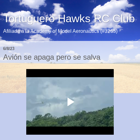
Tortuguero Hawks RC Club
Afiliada a la Academy of Model Aeronautics (#3265)
6/8/23
Avión se apaga pero se salva